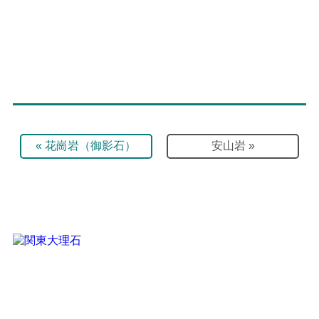
«
花崗岩（御影石）
安山岩
»
石による住空間演出のプロフェッショナルにお任せください