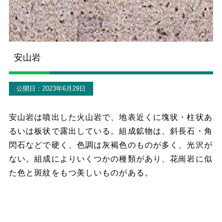
安山岩
公開日：2023年6月29日
安山岩は噴出した火山岩で、地表近くに塊状・柱状あ
るいは板状で露出している。組成鉱物は、斜長石・角
閃石などで硬く、色調は灰褐色のものが多く、光沢が
ない。組成によりいくつかの種類があり、花崗岩に似
た色と斑紋をもつ美しいものがある。