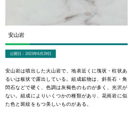
安山岩
公開日：2023年6月29日
安山岩は噴出した火山岩で、地表近くに塊状・柱状あ
るいは板状で露出している。組成鉱物は、斜長石・角
閃石などで硬く、色調は灰褐色のものが多く、光沢が
ない。組成によりいくつかの種類があり、花崗岩に似
た色と斑紋をもつ美しいものがある。